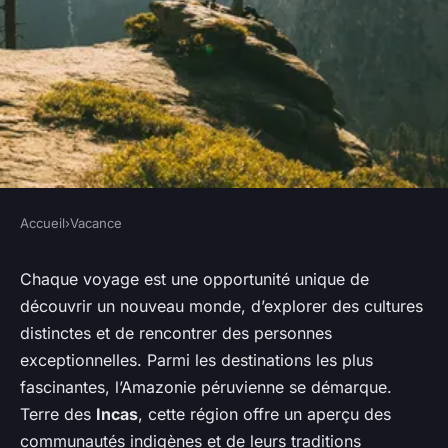
Accueil
›
Vacance
VACANCE
Comment découvrir les
Chaque voyage est une opportunité unique de
découvrir un nouveau monde, d’explorer des cultures
coutumes et l'artisanat
distinctes et de rencontrer des personnes
traditionnel des tribus
exceptionnelles. Parmi les destinations les plus
indigènes en Amazonie
fascinantes, l’Amazonie péruvienne se démarque.
péruvienne ?
Terre des
Incas
, cette région offre un aperçu des
communautés indigènes et de leurs traditions