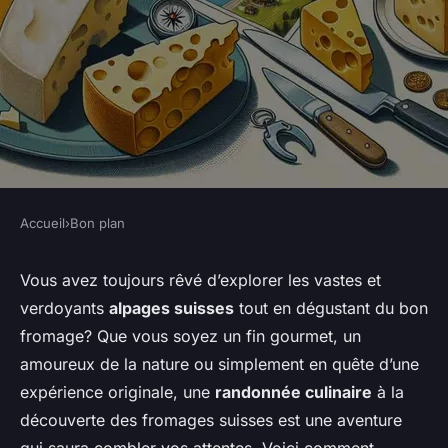
Accueil
›
Bon plan
BON PLAN
Comment organiser une
Vous avez toujours rêvé d’explorer les vastes et
verdoyants
alpages suisses
tout en dégustant du bon
randonnée culinaire à la
fromage? Que vous soyez un fin gourmet, un
découverte des fromages
amoureux de la nature ou simplement en quête d’une
suisses ?
expérience originale, une
randonnée culinaire
à la
découverte des fromages suisses est une aventure
Mathilde
•
7 mars 2024
•
7 min de lecture