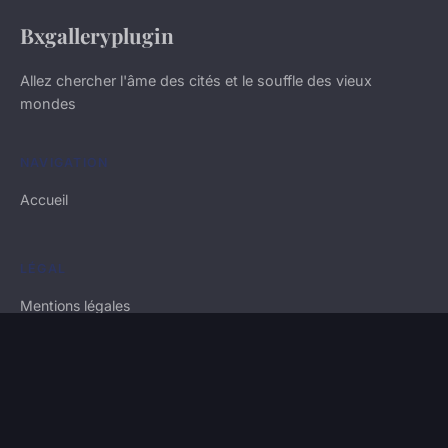
Bxgalleryplugin
Allez chercher l'âme des cités et le souffle des vieux
mondes
NAVIGATION
Accueil
LÉGAL
Mentions légales
Contact
© 2026 Bxgalleryplugin. Tous droits réservés.