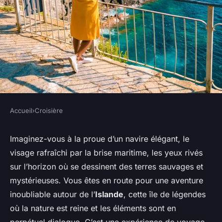
Accueil
›
Croisière
CROISIÈRE
Croisières autour de l'Islande :
Imaginez-vous à la proue d’un navire élégant, le
visage rafraîchi par la brise maritime, les yeux rivés
Terres de glace et de feu
sur l’horizon où se dessinent des terres sauvages et
mystérieuses. Vous êtes en route pour une aventure
Amélie
•
7 janvier 2024
•
6 min de lecture
inoubliable autour de l’
Islande
, cette île de légendes
où la nature est reine et les éléments sont en