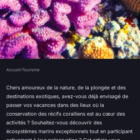
Accueil
›
Tourisme
TOURISME
Quelles sont les destinations
Chers amoureux de la nature, de la plongée et des
destinations exotiques, avez-vous déjà envisagé de
pour des vacances axées sur la
passer vos vacances dans des lieux où la
préservation des récifs
conservation des récifs coralliens est au cœur des
coralliens ?
activités ? Souhaitez-vous découvrir des
écosystèmes marins exceptionnels tout en participant
Elena
•
7 janvier 2024
•
5 min de lecture