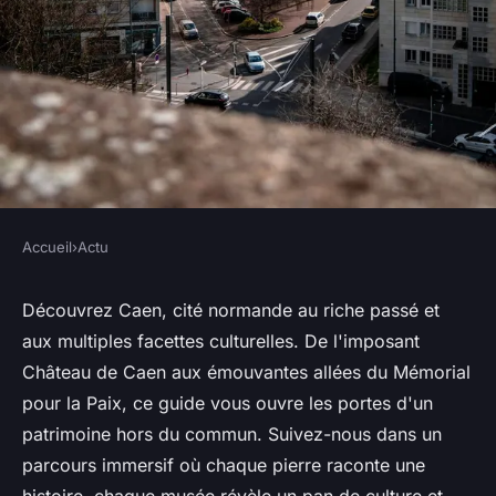
Accueil
›
Actu
ACTU
Caen incontournable : guide
Découvrez Caen, cité normande au riche passé et
aux multiples facettes culturelles. De l'imposant
des visites à ne pas manquer
Château de Caen aux émouvantes allées du Mémorial
pour la Paix, ce guide vous ouvre les portes d'un
Julien
•
22 mai 2024
•
3 min de lecture
patrimoine hors du commun. Suivez-nous dans un
parcours immersif où chaque pierre raconte une