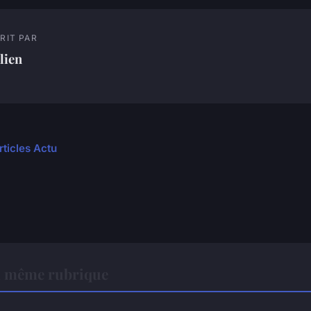
RIT PAR
lien
rticles Actu
a même rubrique