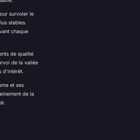
ur survoler le
lus stables.
avant chaque
nts de qualité
rvol de la vallée
d'intérêt.
sme et ses
leinement de la
té.