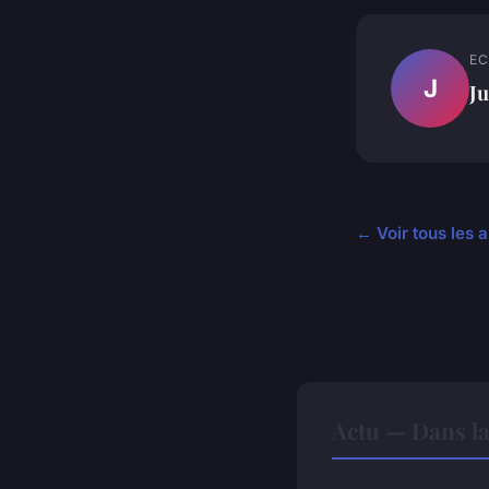
EC
J
Ju
← Voir tous les a
Actu — Dans l