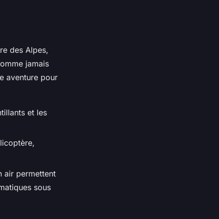
re des Alpes,
 comme jamais
me aventure pour
illants et les
licoptère,
n air permettent
ématiques sous