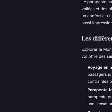
Le parapente au 
vallées et des p
un confort et u
aussi impressio
Les différ
Explorer le Mon
vol offre des se
Voyage en h
passagers jo
contraintes 
Parapente f
parapente per
une sensation