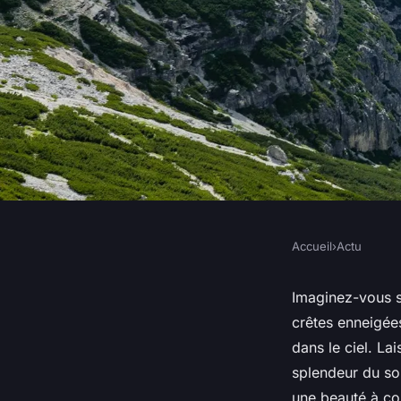
Accueil
›
Actu
ACTU
L'Ascension des nuage
Imaginez-vous sa
crêtes enneigée
Mont Blanc
dans le ciel. L
splendeur du so
une beauté à cou