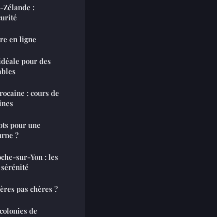
-Zélande :
curité
tre en ligne
idéale pour des
ables
rocaine : cours de
ines
ots pour une
urne ?
oche-sur-Yon : les
 sérénité
ères pas chères ?
 colonies de