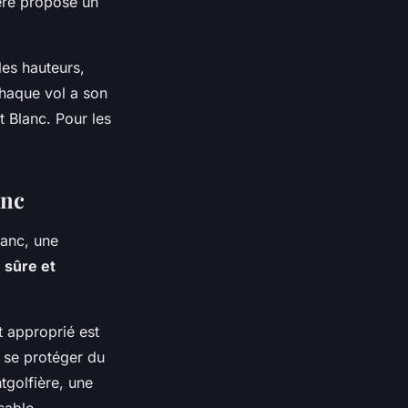
ère propose un
les hauteurs,
Chaque vol a son
 Blanc. Pour les
anc
lanc, une
s
sûre et
 approprié est
r se protéger du
ntgolfière, une
sable.