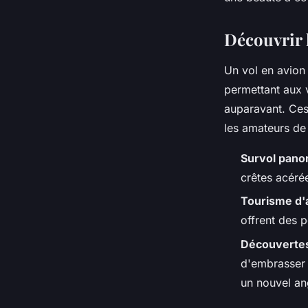
Julien
•
27 février 2024
•
3 min de lecture
Découvrir l
Un vol en avion
permettant aux 
auparavant. Ces
les amateurs de 
Survol pano
crêtes acéré
Tourisme d'
offrent des p
Découvertes
d'embrasser 
un nouvel an