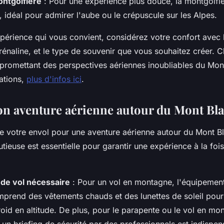
ontgolfière
: Pour une expérience plus douce, la montgolfi
e, idéal pour admirer l'aube ou le crépuscule sur les Alpes.
xpérience qui vous convient, considérez votre confort avec 
rénaline, et le type de souvenir que vous souhaitez créer. 
promettant des perspectives aériennes inoubliables du Mont
vations,
plus d'infos ici
.
on aventure aérienne autour du Mont Bl
e votre envol pour une aventure aérienne autour du Mont B
tieuse est essentielle pour garantir une expérience à la foi
de vol nécessaire
: Pour un vol en montagne, l'équipement
comprend des vêtements chauds et des lunettes de soleil pou
froid en altitude. De plus, pour le parapente ou le vol en mo
un briefing de sécurité par des professionnels est indispen