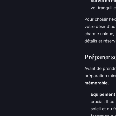
Survol en m
vol tranquill
Pour choisir l'e
votre désir d'ad
charme unique, 
détails et réser
Préparer s
Avant de prendr
préparation minu
mémorable
.
Équipement 
crucial. Il 
soleil et du 
formation ou 