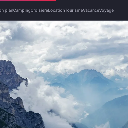
on plan
Camping
Croisière
Location
Tourisme
Vacance
Voyage