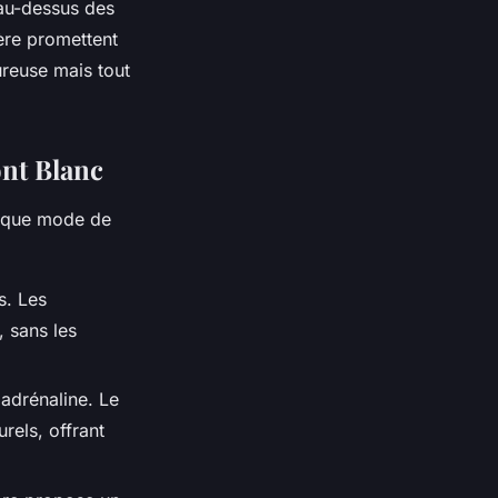
 au-dessus des
tère promettent
ureuse mais tout
ont Blanc
haque mode de
s. Les
, sans les
'adrénaline. Le
rels, offrant