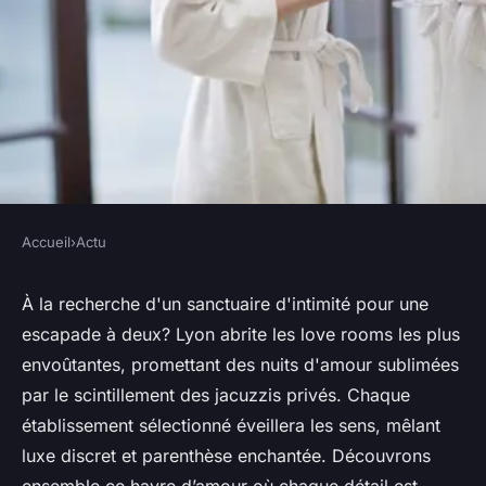
Accueil
›
Actu
ACTU
Logez dans les meilleurs love
À la recherche d'un sanctuaire d'intimité pour une
escapade à deux? Lyon abrite les love rooms les plus
room à Lyon
envoûtantes, promettant des nuits d'amour sublimées
par le scintillement des jacuzzis privés. Chaque
Julien
•
27 février 2024
•
3 min de lecture
établissement sélectionné éveillera les sens, mêlant
luxe discret et parenthèse enchantée. Découvrons