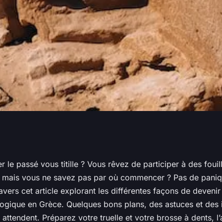
à des fouilles
r le passé vous titille ? Vous rêvez de participer à des fouil
 mais vous ne savez pas par où commencer ? Pas de paniq
ant que bénévole
avers cet article explorant les différentes façons de deveni
logique en Grèce. Quelques bons plans, des astuces et des 
attendent. Préparez votre truelle et votre brosse à dents, l