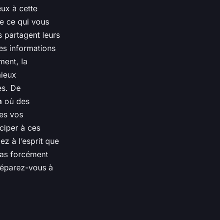
ux à cette
e ce qui vous
s partagent leurs
des informations
ment, la
mieux
es. De
n
où des
tes vos
ciper à ces
ez à l’esprit que
pas forcément
préparez-vous à