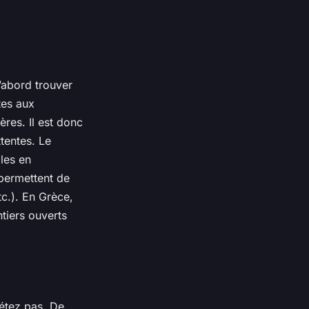
d’abord trouver
tes aux
res. Il est donc
ttentes. Le
oles en
 permettent de
tc.). En Grèce,
tiers ouverts
iétez pas. De