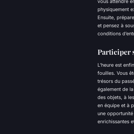
vous attendre en
physiquement exi
Ensuite, prépar
et pensez à sous
conditions d’ent
Participer 
L’heure est enfi
fouilles. Vous ê
trésors du pass
également de la 
des objets, à le
en équipe et à 
une opportunité 
enrichissantes e