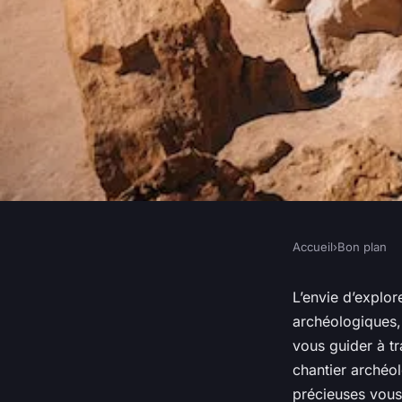
Accueil
›
Bon plan
BON PLAN
Comment participer 
L’envie d’explore
archéologiques,
archéologiques en t
vous guider à tr
chantier archéo
précieuses vous 