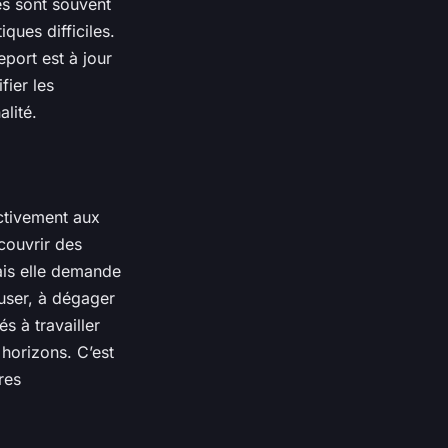
es sont souvent
ques difficiles.
port est à jour
fier les
lité.
activement aux
écouvrir des
ais elle demande
euser, à dégager
s à travailler
horizons. C’est
res