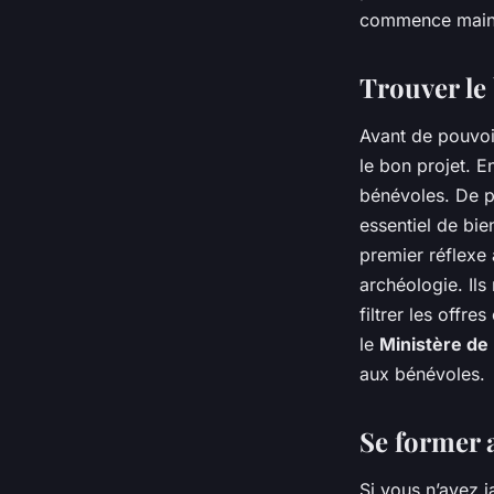
en Grèce ?
commence main
Mathilde
•
18 février 2024
•
6 min de lecture
Trouver le
Avant de pouvoir
le bon projet. E
bénévoles. De pl
essentiel de bie
premier réflexe 
archéologie. Il
filtrer les offre
le
Ministère de 
aux bénévoles.
Se former a
Si vous n’avez j