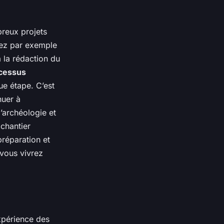
breux projets
riez par exemple
à la rédaction du
cessus
e étape. C’est
nuer à
’archéologie et
chantier
réparation et
 vous vivrez
expérience des