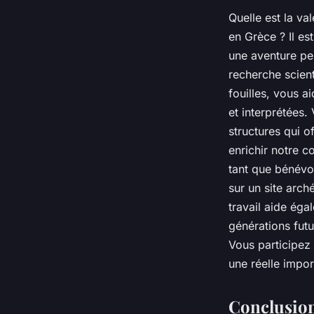
Quelle est la va
en Grèce ? Il e
une aventure pe
recherche scient
fouilles, vous a
et interprétées.
structures qui 
enrichir notre c
tant que bénévol
sur un site arch
travail aide éga
générations fut
Vous participez
une réelle impor
Conclusio