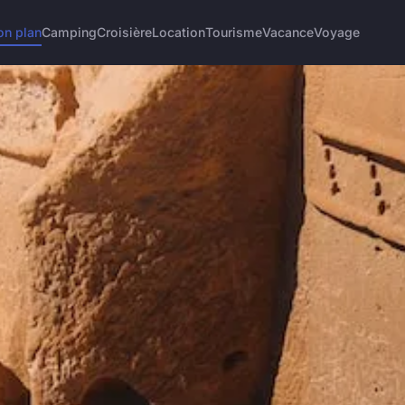
on plan
Camping
Croisière
Location
Tourisme
Vacance
Voyage