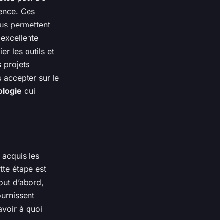
ence. Ces
ous permettent
 excellente
r les outils et
 projets
 accepter sur le
ologie
qui
 acquis les
tte étape est
Tout d’abord,
ournissent
avoir à quoi