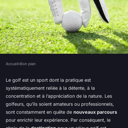
Accueil
›
Bon plan
BON PLAN
Les destinations les plus
Le golf est un sport dont la pratique est
systématiquement reliée à la détente, à la
adaptées pour les amateurs de
concentration et à l’appréciation de la nature. Les
golf
golfeurs, qu’ils soient amateurs ou professionnels,
sont constamment en quête de
nouveaux parcours
Mathilde
•
14 septembre 2023
•
3 min de lecture
pour enrichir leur expérience. Par conséquent, le